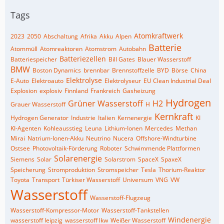
Tags
Atomkraftwerk
2023
2050
Abschaltung
Afrika
Akku
Alpen
Batterie
Atommüll
Atomreaktoren
Atomstrom
Autobahn
Batteriezellen
Batteriespeicher
Bill Gates
Blauer Wasserstoff
BMW
Boston Dynamics
brennbar
Brennstoffzelle
BYD
Börse
China
Elektrolyse
E-Auto
Elektroauto
Elektrolyseur
EU Clean Industrial Deal
Explosion
explosiv
Finnland
Frankreich
Gasheizung
Hydrogen
Grüner Wasserstoff
H2
Grauer Wasserstoff
H
Kernkraft
Hydrogen Generator
Industrie
Italien
Kernenergie
KI
KI-Agenten
Kohleausstieg
Leuna
Lithium-Ionen
Mercedes
Methan
Mirai
Natrium-Ionen-Akku
Neutrino
Nucera
Offshore-Windturbine
Ostsee
Photovoltaik-Förderung
Roboter
Schwimmende Plattformen
Solarenergie
Siemens
Solar
Solarstrom
SpaceX
SpaxeX
Speicherung
Stromproduktion
Stromspeicher
Tesla
Thorium-Reaktor
Toyota
Transport
Türkiser Wasserstoff
Universum
VNG
VW
Wasserstoff
Wasserstoff-Flugzeug
Wasserstoff-Kompressor-Motor
Wasserstoff-Tankstellen
Windenergie
wasserstoff leipzig
wasserstoff lkw
Weißer Wasserstoff