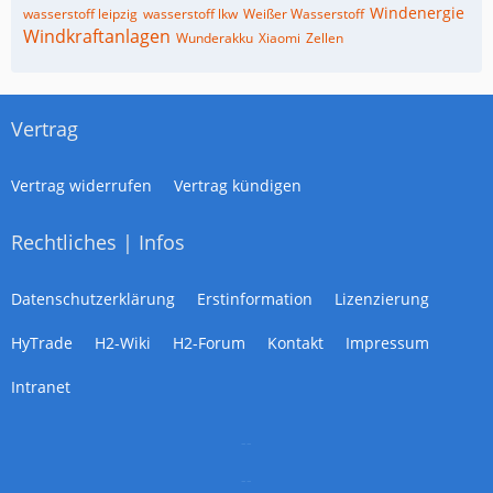
Windenergie
wasserstoff leipzig
wasserstoff lkw
Weißer Wasserstoff
Windkraftanlagen
Wunderakku
Xiaomi
Zellen
Vertrag
Vertrag widerrufen
Vertrag kündigen
Rechtliches | Infos
Datenschutzerklärung
Erstinformation
Lizenzierung
HyTrade
H2-Wiki
H2-Forum
Kontakt
Impressum
Intranet
--
--