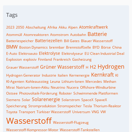
Tags
Atomkraftwerk
2023
2050
Abschaltung
Afrika
Akku
Alpen
Batterie
Atommüll
Atomreaktoren
Atomstrom
Autobahn
Batteriezellen
Batteriespeicher
Bill Gates
Blauer Wasserstoff
BMW
Boston Dynamics
brennbar
Brennstoffzelle
BYD
Börse
China
Elektrolyse
E-Auto
Elektroauto
Elektrolyseur
EU Clean Industrial Deal
Explosion
explosiv
Finnland
Frankreich
Gasheizung
Hydrogen
Grüner Wasserstoff
H2
Grauer Wasserstoff
H
Kernkraft
Hydrogen Generator
Industrie
Italien
Kernenergie
KI
KI-Agenten
Kohleausstieg
Leuna
Lithium-Ionen
Mercedes
Methan
Mirai
Natrium-Ionen-Akku
Neutrino
Nucera
Offshore-Windturbine
Ostsee
Photovoltaik-Förderung
Roboter
Schwimmende Plattformen
Solarenergie
Siemens
Solar
Solarstrom
SpaceX
SpaxeX
Speicherung
Stromproduktion
Stromspeicher
Tesla
Thorium-Reaktor
Toyota
Transport
Türkiser Wasserstoff
Universum
VNG
VW
Wasserstoff
Wasserstoff-Flugzeug
Wasserstoff-Kompressor-Motor
Wasserstoff-Tankstellen