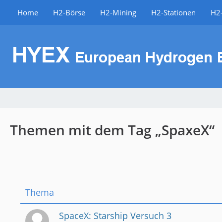
Home
H2-Börse
H2-Mining
H2-Stationen
H2-
Themen mit dem Tag „SpaxeX“
Thema
SpaceX: Starship Versuch 3