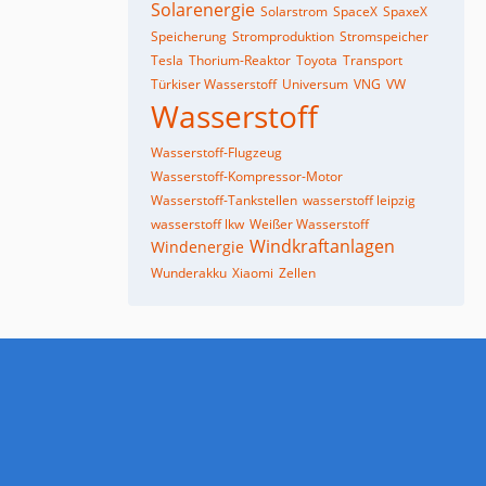
Solarenergie
Solarstrom
SpaceX
SpaxeX
Speicherung
Stromproduktion
Stromspeicher
Tesla
Thorium-Reaktor
Toyota
Transport
Türkiser Wasserstoff
Universum
VNG
VW
Wasserstoff
Wasserstoff-Flugzeug
Wasserstoff-Kompressor-Motor
Wasserstoff-Tankstellen
wasserstoff leipzig
wasserstoff lkw
Weißer Wasserstoff
Windkraftanlagen
Windenergie
Wunderakku
Xiaomi
Zellen