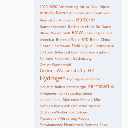
2023
2050
Abschaltung
Afrika
Akku
Alpen
Atomkraftwerk
Atommüll
Atomreaktoren
Batterie
Atomstrom
Autobahn
Batteriezellen
Batteriespeicher
Bill Gates
BMW
Blauer Wasserstoff
Boston Dynamics
brennbar
Brennstoffzelle
BYD
Börse
China
Elektrolyse
E-Auto
Elektroauto
Elektrolyseur
EU Clean Industrial Deal
Explosion
explosiv
Finnland
Frankreich
Gasheizung
Grauer Wasserstoff
Grüner Wasserstoff
H2
H
Hydrogen
Hydrogen Generator
Kernkraft
Industrie
Italien
Kernenergie
KI
KI-Agenten
Kohleausstieg
Leuna
Lithium-Ionen
Mercedes
Methan
Mirai
Natrium-Ionen-Akku
Neutrino
Nucera
Offshore-Windturbine
Ostsee
Photovoltaik-Förderung
Roboter
Schwimmende Plattformen
Siemens
Solar