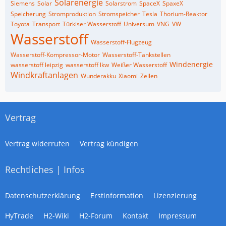
Solarenergie
Siemens
Solar
Solarstrom
SpaceX
SpaxeX
Speicherung
Stromproduktion
Stromspeicher
Tesla
Thorium-Reaktor
Toyota
Transport
Türkiser Wasserstoff
Universum
VNG
VW
Wasserstoff
Wasserstoff-Flugzeug
Wasserstoff-Kompressor-Motor
Wasserstoff-Tankstellen
Windenergie
wasserstoff leipzig
wasserstoff lkw
Weißer Wasserstoff
Windkraftanlagen
Wunderakku
Xiaomi
Zellen
Vertrag
Vertrag widerrufen
Vertrag kündigen
Rechtliches | Infos
Datenschutzerklärung
Erstinformation
Lizenzierung
HyTrade
H2-Wiki
H2-Forum
Kontakt
Impressum