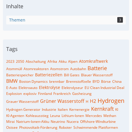
Inhalte
Themen
3
Tags
Atomkraftwerk
2023
2050
Abschaltung
Afrika
Akku
Alpen
Batterie
Atommüll
Atomreaktoren
Atomstrom
Autobahn
Batteriezellen
Batteriespeicher
Bill Gates
Blauer Wasserstoff
BMW
Boston Dynamics
brennbar
Brennstoffzelle
BYD
Börse
China
Elektrolyse
E-Auto
Elektroauto
Elektrolyseur
EU Clean Industrial Deal
Explosion
explosiv
Finnland
Frankreich
Gasheizung
Hydrogen
Grüner Wasserstoff
H2
Grauer Wasserstoff
H
Kernkraft
Hydrogen Generator
Industrie
Italien
Kernenergie
KI
KI-Agenten
Kohleausstieg
Leuna
Lithium-Ionen
Mercedes
Methan
Mirai
Natrium-Ionen-Akku
Neutrino
Nucera
Offshore-Windturbine
Ostsee
Photovoltaik-Förderung
Roboter
Schwimmende Plattformen