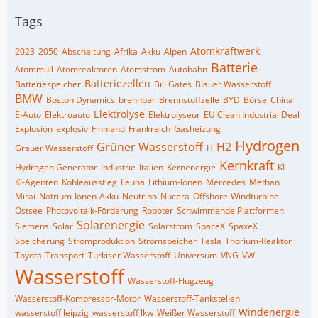
Tags
Atomkraftwerk
2023
2050
Abschaltung
Afrika
Akku
Alpen
Batterie
Atommüll
Atomreaktoren
Atomstrom
Autobahn
Batteriezellen
Batteriespeicher
Bill Gates
Blauer Wasserstoff
BMW
Boston Dynamics
brennbar
Brennstoffzelle
BYD
Börse
China
Elektrolyse
E-Auto
Elektroauto
Elektrolyseur
EU Clean Industrial Deal
Explosion
explosiv
Finnland
Frankreich
Gasheizung
Hydrogen
Grüner Wasserstoff
H2
Grauer Wasserstoff
H
Kernkraft
Hydrogen Generator
Industrie
Italien
Kernenergie
KI
KI-Agenten
Kohleausstieg
Leuna
Lithium-Ionen
Mercedes
Methan
Mirai
Natrium-Ionen-Akku
Neutrino
Nucera
Offshore-Windturbine
Ostsee
Photovoltaik-Förderung
Roboter
Schwimmende Plattformen
Solarenergie
Siemens
Solar
Solarstrom
SpaceX
SpaxeX
Speicherung
Stromproduktion
Stromspeicher
Tesla
Thorium-Reaktor
Toyota
Transport
Türkiser Wasserstoff
Universum
VNG
VW
Wasserstoff
Wasserstoff-Flugzeug
Wasserstoff-Kompressor-Motor
Wasserstoff-Tankstellen
Windenergie
wasserstoff leipzig
wasserstoff lkw
Weißer Wasserstoff